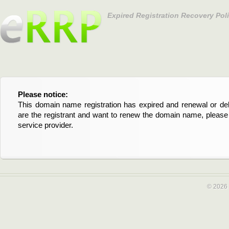
Expired Registration Recovery Pol
Please notice:
Bitte beachten Sie:
This domain name registration has expired and renewal or dele
Diese Domainregistrierung ist abgelaufen und die Verläng
are the registrant and want to renew the domain name, please 
Domain stehen an. Wenn Sie der Registrant sind und di
service provider.
verlängern möchten, kontaktieren Sie bitte Ihren Service-Provid
© 2026